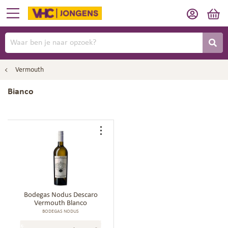
Vermouth
Bianco
Voeg
toe
aan
bestellijst
Bodegas Nodus Descaro
Vermouth Blanco
BODEGAS NODUS