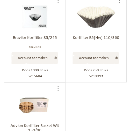
Voeg
Voe
toe
toe
aan
aan
bestellijst
best
Bravilor Korffilter 85/245
Korffilter B5(Hw) 110/360
BRAVILOR
Account aanmaken
Account aanmaken
Doos 1000 Stuks
Doos 250 Stuks
5215604
5213393
Voeg
toe
aan
bestellijst
Advion Korffilter Basket Wit
250/90