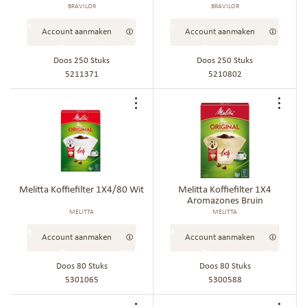
BRAVILOR
BRAVILOR
Account aanmaken
Account aanmaken
Doos 250 Stuks
Doos 250 Stuks
5211371
5210802
Voeg
Voe
toe
toe
aan
aan
bestellijst
best
Melitta Koffiefilter 1X4/80 Wit
Melitta Koffiefilter 1X4
Aromazones Bruin
MELITTA
MELITTA
Account aanmaken
Account aanmaken
Doos 80 Stuks
Doos 80 Stuks
5301065
5300588