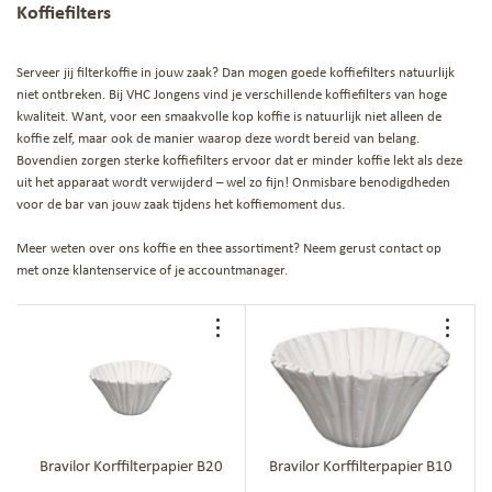
Koffiefilters
Serveer jij filterkoffie in jouw zaak? Dan mogen goede koffiefilters natuurlijk
niet ontbreken. Bij VHC Jongens vind je verschillende koffiefilters van hoge
kwaliteit. Want, voor een
smaakvolle kop koffie
is natuurlijk niet alleen de
koffie zelf, maar ook de manier waarop deze wordt bereid van belang.
Bovendien zorgen sterke koffiefilters ervoor dat er minder koffie lekt als deze
uit het apparaat wordt verwijderd – wel zo fijn! Onmisbare
benodigdheden
voor de bar
van jouw zaak tijdens het koffiemoment dus.
Meer weten over ons
koffie en thee assortiment
? Neem gerust contact op
met
onze klantenservice
of je accountmanager.
Voeg
Voe
toe
toe
aan
aan
bestellijst
best
Bravilor Korffilterpapier B20
Bravilor Korffilterpapier B10