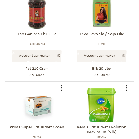
toe
toe
aan
aan
bestellijst
best
Lao Gan Ma Chili Olie
Levo Levo Sla / Soja Olie
LAO GAN MA
LEVO
Account aanmaken
Account aanmaken
Pot 210 Gram
Blik 20 Liter
2510388
2510370
Voeg
Voe
toe
toe
aan
aan
bestellijst
best
Prima Super Frituurvet Groen
Remia Frituurvet Evolution
Maximum (Vlb)
PRIMA
REMIA