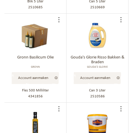
Blik 5 Liter
Can 5 Liter
2510685
2510669
Voeg
Voe
toe
toe
aan
aan
bestellijst
best
Gronn Basilicum Olie
Gouda's Glorie Risso Bakken &
Braden
GRONN
GOUDA'S GLORIE
Account aanmaken
Account aanmaken
Fles 500 Milliliter
Can 3 Liter
4341856
2510586
Voeg
Voe
toe
toe