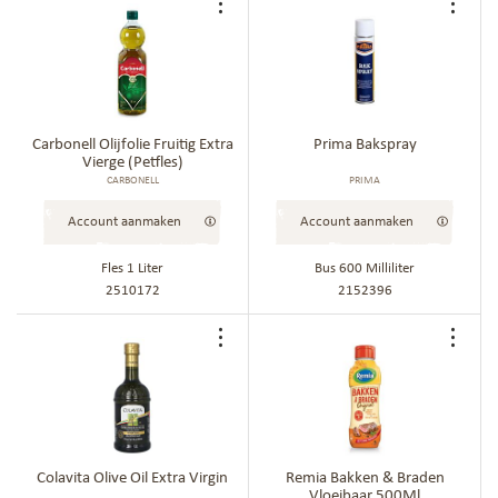
Voeg
Voe
toe
toe
aan
aan
bestellijst
best
Carbonell Olijfolie Fruitig Extra
Prima Bakspray
Vierge (Petfles)
CARBONELL
PRIMA
Account aanmaken
Account aanmaken
Fles 1 Liter
Bus 600 Milliliter
2510172
2152396
Voeg
Voe
toe
toe
aan
aan
bestellijst
best
Colavita Olive Oil Extra Virgin
Remia Bakken & Braden
Vloeibaar 500Ml