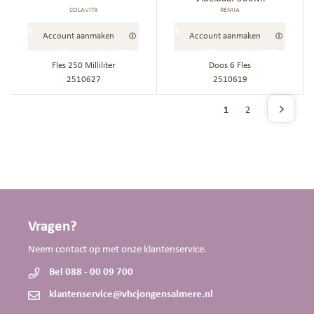
COLAVITA
REMIA
Account aanmaken
Account aanmaken
Fles 250 Milliliter
Doos 6 Fles
2510627
2510619
Pagina
U lees momenteel pag
Pagina
1
2
Pagina
Volgende
Vragen?
Neem contact op met onze klantenservice.
Bel 088 - 00 09 700
klantenservice@vhcjongensalmere.nl