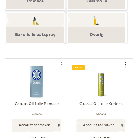
Pomace
Sesamolie
Bakolie & bakspray
Overig
Voeg
Voe
toe
toe
aan
aan
bestellijst
best
Gkazas Olijfolie Pomace
Gkazas Olijfolie Kretens
GKAZAS
GKAZAS
Account aanmaken
Account aanmaken