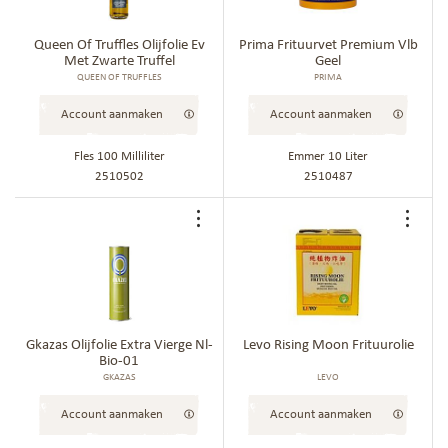
aan
aan
bestellijst
best
Queen Of Truffles Olijfolie Ev
Prima Frituurvet Premium Vlb
Met Zwarte Truffel
Geel
QUEEN OF TRUFFLES
PRIMA
Account aanmaken
Account aanmaken
Fles 100 Milliliter
Emmer 10 Liter
2510502
2510487
Voeg
Voe
toe
toe
aan
aan
bestellijst
best
Gkazas Olijfolie Extra Vierge Nl-
Levo Rising Moon Frituurolie
Bio-01
GKAZAS
LEVO
Account aanmaken
Account aanmaken