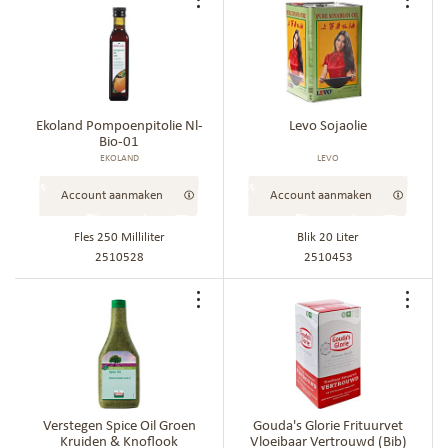
Voeg
Voe
toe
toe
aan
aan
bestellijst
best
Ekoland Pompoenpitolie Nl-
Levo Sojaolie
Bio-01
EKOLAND
LEVO
Account aanmaken
Account aanmaken
Fles 250 Milliliter
Blik 20 Liter
2510528
2510453
Voeg
Voe
toe
toe
aan
aan
bestellijst
best
Verstegen Spice Oil Groen
Gouda's Glorie Frituurvet
Kruiden & Knoflook
Vloeibaar Vertrouwd (Bib)