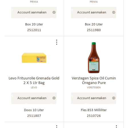
PRIMA
PRIMA
Account aanmaken
Account aanmaken
Box 20 Liter
Box 20 Liter
2512011
2511980
Voeg
toe
aan
bestellijst
Levo Frituurolie Grenada Gold
Verstegen Spice Oil Cumin
2 X 5 Ltr Bag
Oregano Pure
LEVO
VERSTEGEN
Account aanmaken
Account aanmaken
Doos 10 Liter
Fles 853 Milliliter
2511807
2510726