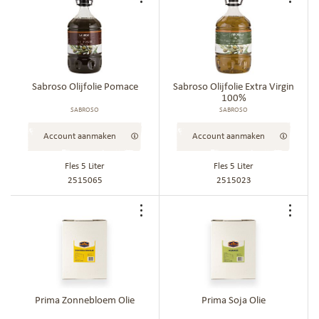
Voeg
Voe
toe
toe
aan
aan
bestellijst
best
Sabroso Olijfolie Pomace
Sabroso Olijfolie Extra Virgin
100%
SABROSO
SABROSO
Account aanmaken
Account aanmaken
Fles 5 Liter
Fles 5 Liter
2515065
2515023
Voeg
Voe
toe
toe
aan
aan
bestellijst
best
Prima Zonnebloem Olie
Prima Soja Olie