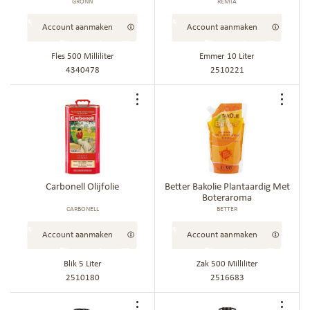
GRONN
REMIA
Account aanmaken
Account aanmaken
Fles 500 Milliliter
Emmer 10 Liter
4340478
2510221
Voeg
Voe
toe
toe
aan
aan
bestellijst
best
Carbonell Olijfolie
Better Bakolie Plantaardig Met
Boteraroma
CARBONELL
BETTER
Account aanmaken
Account aanmaken
Blik 5 Liter
Zak 500 Milliliter
2510180
2516683