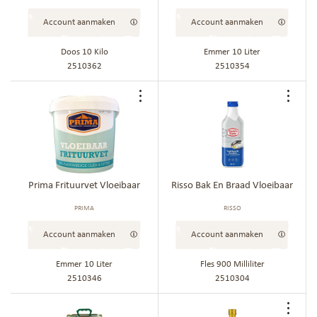
Account aanmaken
Account aanmaken
Doos 10 Kilo
Emmer 10 Liter
2510362
2510354
Voeg
Voe
toe
toe
aan
aan
bestellijst
best
Prima Frituurvet Vloeibaar
Risso Bak En Braad Vloeibaar
PRIMA
RISSO
Account aanmaken
Account aanmaken
Emmer 10 Liter
Fles 900 Milliliter
2510346
2510304
Voe