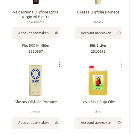
bestellijst
best
Valderrama Olijfolie Extra
Gkazas Olijfolie Pomace
Virgin Nl Bio 01
VALDERRAMA
GKAZAS
Account aanmaken
Account aanmaken
Fles 500 Milliliter
Blik 1 Liter
2510867
2510693
Voeg
Voe
toe
toe
aan
aan
bestellijst
best
Gkazas Olijfolie Pomace
Levo Sla / Soja Olie
GKAZAS
LEVO
Account aanmaken
Account aanmaken