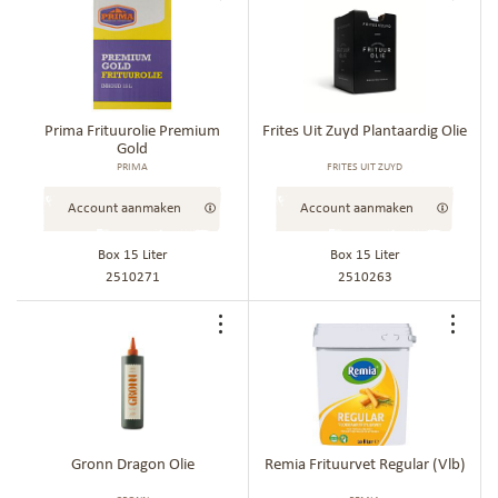
toe
toe
aan
aan
bestellijst
best
Prima Frituurolie Premium
Frites Uit Zuyd Plantaardig Olie
Gold
PRIMA
FRITES UIT ZUYD
Account aanmaken
Account aanmaken
Box 15 Liter
Box 15 Liter
2510271
2510263
Voeg
Voe
toe
toe
aan
aan
bestellijst
best
Gronn Dragon Olie
Remia Frituurvet Regular (Vlb)