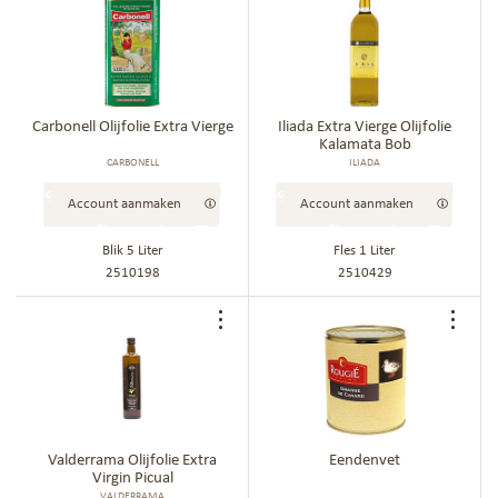
toe
aan
best
Carbonell Olijfolie Extra Vierge
Iliada Extra Vierge Olijfolie
Kalamata Bob
CARBONELL
ILIADA
Account aanmaken
Account aanmaken
Blik 5 Liter
Fles 1 Liter
2510198
2510429
Voeg
Voe
toe
toe
aan
aan
bestellijst
best
Valderrama Olijfolie Extra
Eendenvet
Virgin Picual
VALDERRAMA