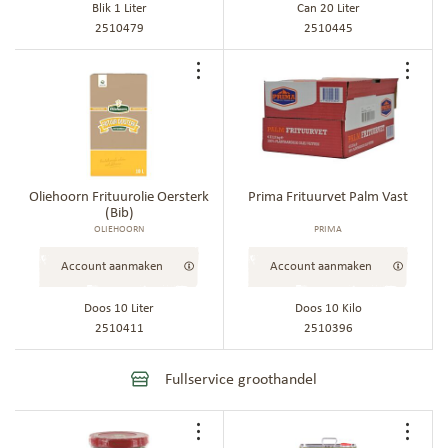
Blik 1 Liter
Can 20 Liter
2510479
2510445
Voeg
Voe
toe
toe
aan
aan
bestellijst
best
Oliehoorn Frituurolie Oersterk
Prima Frituurvet Palm Vast
(Bib)
OLIEHOORN
PRIMA
Account aanmaken
Account aanmaken
Doos 10 Liter
Doos 10 Kilo
2510411
2510396
Fullservice groothandel
Voeg
Voe