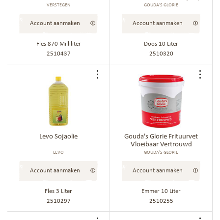
VERSTEGEN
GOUDA'S GLORIE
Account aanmaken
Account aanmaken
Fles 870 Milliliter
Doos 10 Liter
2510437
2510320
Voeg
Voe
toe
toe
aan
aan
bestellijst
best
Levo Sojaolie
Gouda's Glorie Frituurvet
Vloeibaar Vertrouwd
LEVO
GOUDA'S GLORIE
Account aanmaken
Account aanmaken
Fles 3 Liter
Emmer 10 Liter
2510297
2510255