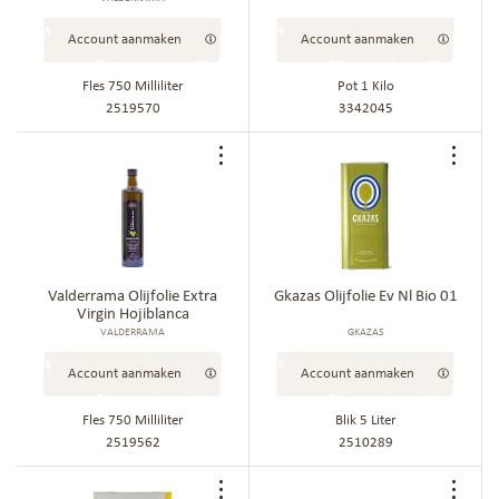
Account aanmaken
Account aanmaken
Fles 750 Milliliter
Pot 1 Kilo
2519570
3342045
Voeg
Voe
toe
toe
aan
aan
bestellijst
best
Valderrama Olijfolie Extra
Gkazas Olijfolie Ev Nl Bio 01
Virgin Hojiblanca
VALDERRAMA
GKAZAS
Account aanmaken
Account aanmaken
Fles 750 Milliliter
Blik 5 Liter
2519562
2510289
Voeg
Voe