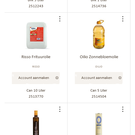
Blik 5 Liter
Blik 1 Liter
2512243
2514736
Voeg
Voe
toe
toe
aan
aan
bestellijst
best
Risso Frituurolie
Oilio Zonnebloemolie
RISSO
OILIO
Account aanmaken
Account aanmaken
Can 10 Liter
Can 5 Liter
2513770
2514504
Voeg
Voe
toe
toe
aan
aan