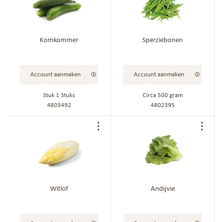
aan
aan
bestellijst
best
Komkommer
Sperziebonen
Account aanmaken
Account aanmaken
Stuk 1 Stuks
Circa
500
gram
4803492
4802395
Voeg
Voe
toe
toe
aan
aan
bestellijst
best
Witlof
Andijvie