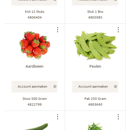
Kist 12 Stuks
Stuk 1 Bos
4806404
4805985
Voeg
Voe
toe
toe
aan
aan
bestellijst
best
Aardbeien
Peulen
Account aanmaken
Account aanmaken
Doos 500 Gram
Pak 250 Gram
4822799
4803640
Voeg
Voe
toe
toe