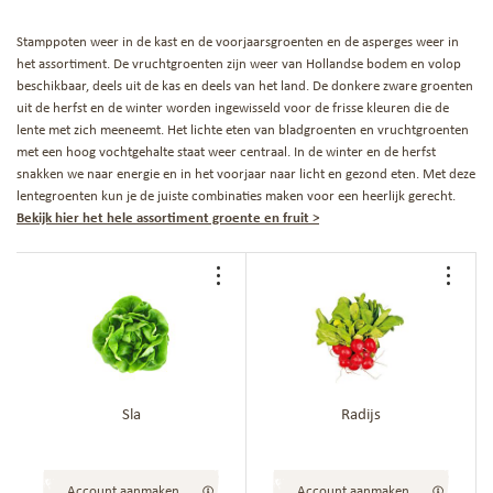
Stamppoten weer in de kast en de voorjaarsgroenten en de asperges weer in
het assortiment. De vruchtgroenten zijn weer van Hollandse bodem en volop
beschikbaar, deels uit de kas en deels van het land. De donkere zware groenten
uit de herfst en de winter worden ingewisseld voor de frisse kleuren die de
lente met zich meeneemt. Het lichte eten van bladgroenten en vruchtgroenten
met een hoog vochtgehalte staat weer centraal. In de winter en de herfst
snakken we naar energie en in het voorjaar naar licht en gezond eten. Met deze
lentegroenten kun je de juiste combinaties maken voor een heerlijk gerecht.
Bekijk hier het hele assortiment groente en fruit >
Voeg
Voe
toe
toe
aan
aan
bestellijst
best
Sla
Radijs
Account aanmaken
Account aanmaken